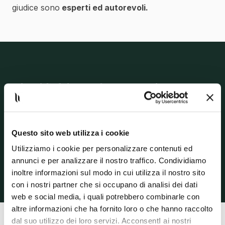
giudice sono
esperti ed autorevoli.
Pianifichiamo la strategia come
una squadra.
L’obiettivo è risolvere il problema e noi siamo il tuo
Team.
Questo sito web utilizza i cookie
Ogni aspetto tecnico e giuridico viene analizzato,
Utilizziamo i cookie per personalizzare contenuti ed
ogni strategia processuale viene discussa, le
annunci e per analizzare il nostro traffico. Condividiamo
decisioni vengono prese dopo un pieno confronto.
inoltre informazioni sul modo in cui utilizza il nostro sito
con i nostri partner che si occupano di analisi dei dati
web e social media, i quali potrebbero combinarle con
altre informazioni che ha fornito loro o che hanno raccolto
dal suo utilizzo dei loro servizi. AcconsentI ai nostri