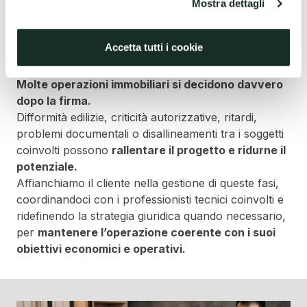
TENERE IL PROGETTO IN
Mostra dettagli
TRAIETTORIA
Accetta tutti i cookie
Come gestire i nodi urbanistici, edilizi, autorizzativi
o esecutivi senza perdere slancio.
Molte operazioni immobiliari si decidono davvero
dopo la firma.
Difformità edilizie, criticità autorizzative, ritardi,
problemi documentali o disallineamenti tra i soggetti
coinvolti possono
rallentare il progetto e ridurne il
potenziale.
Affianchiamo il cliente nella gestione di queste fasi,
coordinandoci con i professionisti tecnici coinvolti e
ridefinendo la strategia giuridica quando necessario,
per
mantenere l’operazione coerente con i suoi
obiettivi economici e operativi.