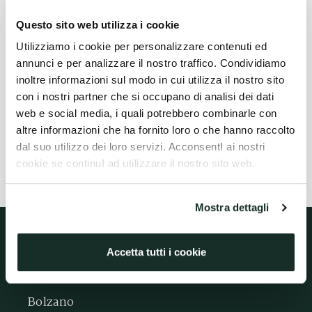
Questo sito web utilizza i cookie
Vuoi fissare una consulenza?
Utilizziamo i cookie per personalizzare contenuti ed
annunci e per analizzare il nostro traffico. Condividiamo
Contatta lo studio per richiedere informazioni o per
inoltre informazioni sul modo in cui utilizza il nostro sito
fissare un incontro.
con i nostri partner che si occupano di analisi dei dati
web e social media, i quali potrebbero combinarle con
CONTATTACI
altre informazioni che ha fornito loro o che hanno raccolto
dal suo utilizzo dei loro servizi. AcconsentI ai nostri
cookie se continuI ad utilizzare il nostro sito web.
Mostra dettagli
Loyce
Legal
Accetta tutti i cookie
Bolzano